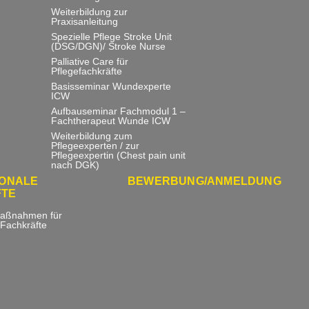
Weiterbildung zur
Praxisanleitung
Spezielle Pflege Stroke Unit
(DSG/DGN)/ Stroke Nurse
Palliative Care für
Pflegefachkräfte
Basisseminar Wundexperte
ICW
Aufbauseminar Fachmodul 1 –
Fachtherapeut Wunde ICW
Weiterbildung zum
Pflegeexperten / zur
Pflegeexpertin (Chest pain unit
nach DGK)
IONALE
BEWERBUNG/ANMELDUNG
FTE
aßnahmen für
 Fachkräfte