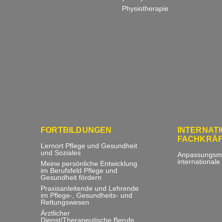
Physiotherapie
FORTBILDUNGEN
INTERNAT
FACHKRÄ
Lernort Pflege und Gesundheit
und Soziales
Anpassungsm
internationale
Meine persönliche Entwicklung
im Berufsfeld Pflege und
Gesundheit fördern
Praxisanleitende und Lehrende
im Pflege-, Gesundheits- und
Rettungswesen
Ärztlicher
Dienst/Therapeutische Berufe