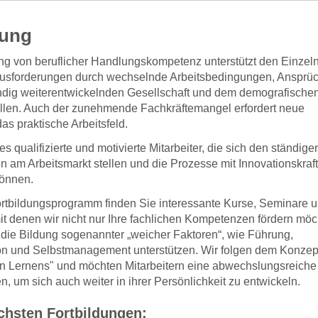
dung
ng von beruflicher Handlungskompetenz unterstützt den Einzel
ausforderungen durch wechselnde Arbeitsbedingungen, Ansprü
ändig weiterentwickelnden Gesellschaft und dem demografische
llen. Auch der zunehmende Fachkräftemangel erfordert neue
as praktische Arbeitsfeld.
s qualifizierte und motivierte Mitarbeiter, die sich den ständige
 am Arbeitsmarkt stellen und die Prozesse mit Innovationskraft
können.
rtbildungsprogramm finden Sie interessante Kurse, Seminare 
t denen wir nicht nur Ihre fachlichen Kompetenzen fördern möc
die Bildung sogenannter „weicher Faktoren“, wie Führung,
n und Selbstmanagement unterstützen. Wir folgen dem Konzep
 Lernens" und möchten Mitarbeitern eine abwechslungsreiche
en, um sich auch weiter in ihrer Persönlichkeit zu entwickeln.
chsten Fortbildungen: