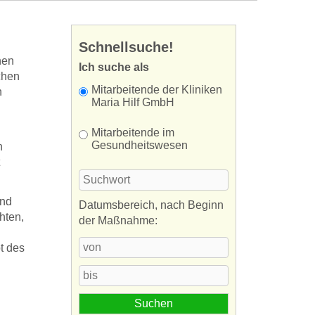
Schnellsuche!
nen
Ich suche als
chen
Mitarbeitende der Kliniken
n
Maria Hilf GmbH
Mitarbeitende im
Gesundheitswesen
n
und
Datumsbereich, nach Beginn
hten,
der Maßnahme:
t des