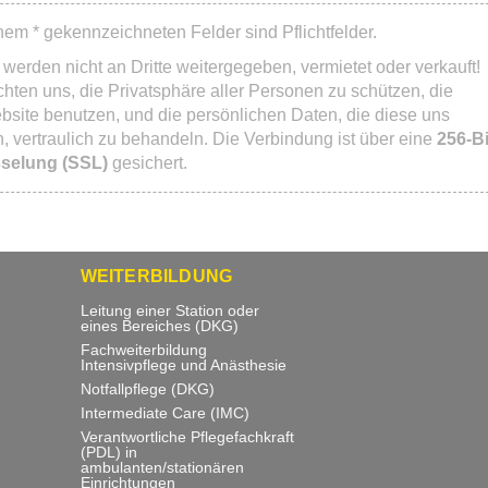
inem * gekennzeichneten Felder sind Pflichtfelder.
 werden nicht an Dritte weitergegeben, vermietet oder verkauft!
ichten uns, die Privatsphäre aller Personen zu schützen, die
site benutzen, und die persönlichen Daten, die diese uns
, vertraulich zu behandeln. Die Verbindung ist über eine
256-Bi
selung (SSL)
gesichert.
WEITERBILDUNG
Leitung einer Station oder
eines Bereiches (DKG)
Fachweiterbildung
Intensivpflege und Anästhesie
Notfallpflege (DKG)
Intermediate Care (IMC)
Verantwortliche Pflegefachkraft
(PDL) in
ambulanten/stationären
Einrichtungen