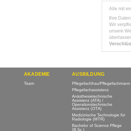
Alle mit e
Ihre Daten
Wir verpfl
unsere Web
überlassen
Verschlüs
AKADEMIE
AUSBILDUNG
Team
Pflegefachfrau/Pflegefachmann
Pflegefachassistenz
Anästhesietechnische
Assistenz (ATA) /
Operationstechnische
Assistenz (OTA)
Medizinische Technologie für
Radiologie (MTR)
Bachelor of Science Pflege
(B.Sc.)