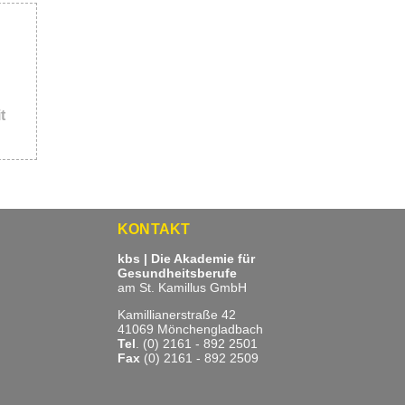
t
KONTAKT
kbs | Die Akademie für
Gesundheitsberufe
am St. Kamillus GmbH
Kamillianerstraße 42
41069 Mönchengladbach
Tel
. (0) 2161 - 892 2501
Fax
(0) 2161 - 892 2509