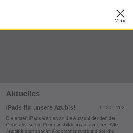
Menü
Aktuelles
iPads für unsere Azubis!
13.01.2021
Die ersten iPads werden an die Auszubildenden der
Generalistischen Pflegeausbildung ausgegeben. Alle
Ausbildungsträger im Kooperationsverbund der kbs